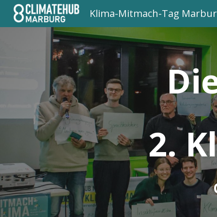
Klima-Mitmach-Tag Marbu
Sk
Di
2. 