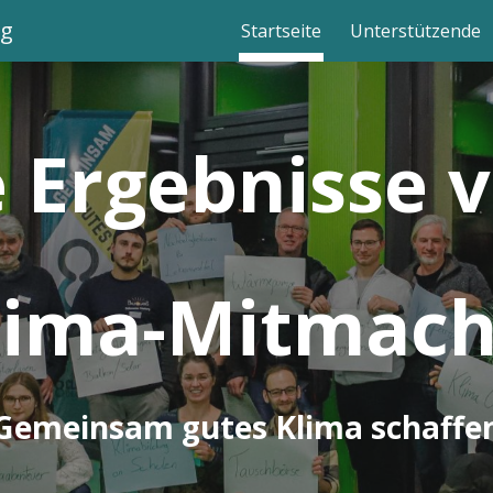
rg
Startseite
Unterstützende
ip to main content
Skip to navigat
e Ergebnisse
Klima-Mitmac
Gemeinsam gutes Klima schaffe